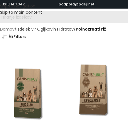
068 143 347
podpora@pasji.net
Skip to navigation
Skip to main content
Domov
/
Izdelek Vir Ogljikovih Hidratov
/
Polnozrnati riž
Filters