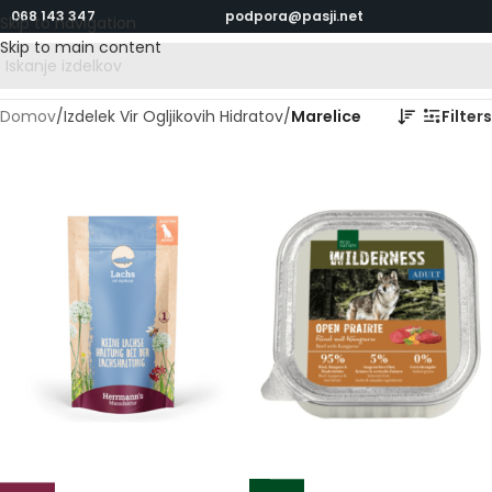
068 143 347
podpora@pasji.net
Skip to navigation
Skip to main content
Domov
/
Izdelek Vir Ogljikovih Hidratov
/
Marelice
Filters