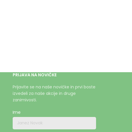
PRIJAVA NA NOVIČKE
Prijavite se na naše novičke in prvi boste
izvedeli za naše akcije in druge
zanimivosti.
Ime