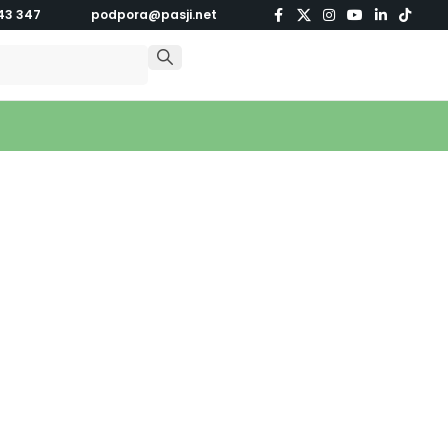
43 347
podpora@pasji.net