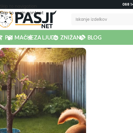
068 1
Skip to navigation
Skip to main content
PSI
MAČKE
ZA LJUDI
ZNIŽANO
BLOG