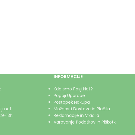
INFORMACIJE
:
Kdo smo Pasji.Net?
Pogoji Uporabe
Postopek Nakupa
ji.net
Možnosti Dostave in Plačila
:9-13h
Reklamacije in Vračila
Varovanje Podatkov in Piškotki