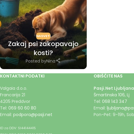
NASVETI
Zakaj psi zakopavajo
kosti?
Posted by
Nina
KONTAKTNI PODATKI
OBIŠČITE NAS
Valgaia d.o.o.
Pasji.Net Ljubljana
Francarija 21
Šmartinska 106, Lj
4205 Preddvor
Tel:
068 143 347
Tel:
069 60 60 80
Email:
ljubljana@pas
Email:
podpora@pasji.net
Pon-Pet: 9-19h, Sob
ID za DDV: SI44144415