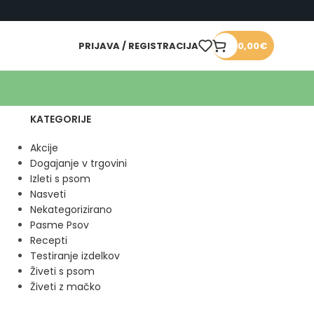
PRIJAVA / REGISTRACIJA
0,00
€
KATEGORIJE
Akcije
Dogajanje v trgovini
Izleti s psom
Nasveti
Nekategorizirano
Pasme Psov
Recepti
Testiranje izdelkov
Živeti s psom
Živeti z mačko