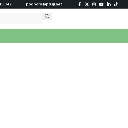
43 347
podpora@pasji.net