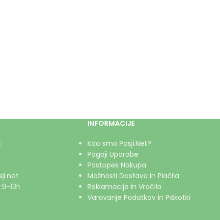
INFORMACIJE
:
Kdo smo Pasji.Net?
Pogoji Uporabe
Postopek Nakupa
ji.net
Možnosti Dostave in Plačila
:9-13h
Reklamacije in Vračila
Varovanje Podatkov in Piškotki