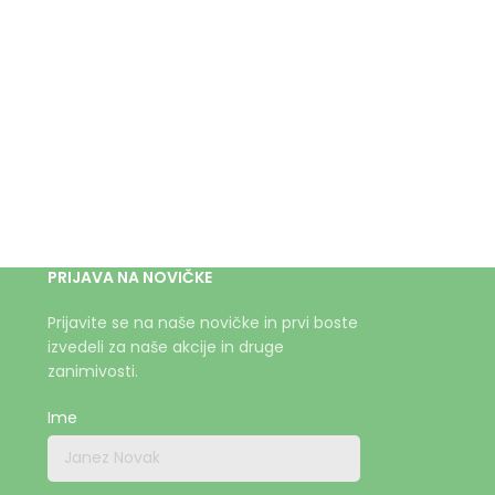
PRIJAVA NA NOVIČKE
Prijavite se na naše novičke in prvi boste
izvedeli za naše akcije in druge
zanimivosti.
Ime