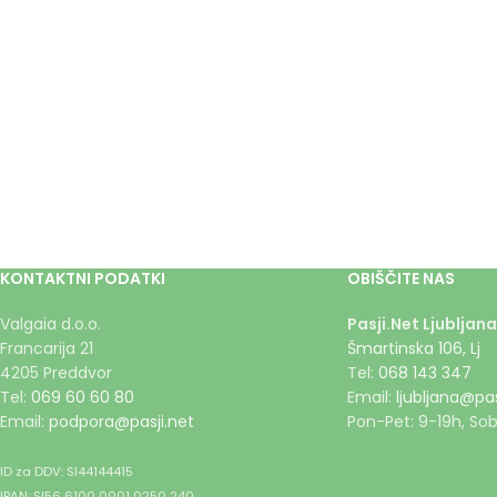
KONTAKTNI PODATKI
OBIŠČITE NAS
Valgaia d.o.o.
Pasji.Net Ljubljana
Francarija 21
Šmartinska 106, Lj
4205 Preddvor
Tel:
068 143 347
Tel:
069 60 60 80
Email:
ljubljana@pas
Email:
podpora@pasji.net
Pon-Pet: 9-19h, Sob
ID za DDV: SI44144415
IBAN: SI56 6100 0001 0250 240