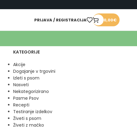
PRIJAVA / REGISTRACIJA
0,00
€
KATEGORIJE
Akcije
Dogajanje v trgovini
Izleti s psom
Nasveti
Nekategorizirano
Pasme Psov
Recepti
Testiranje izdelkov
Živeti s psom
Živeti z mačko