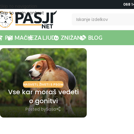
068 1
Skip to navigation
Skip to main content
PSI
MAČKE
ZA LJUDI
ZNIŽANO
BLOG
NASVETI
,
ŽIVETI S PSOM
Vse kar moraš vedeti
o gonitvi
Posted by
Saša