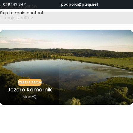
068 143 347
podpora@pasji.net
Skip to navigation
Skip to main content
IZLETI S PSOM
Jezero Komarnik
Nina