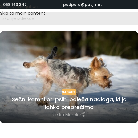
068 143 347
podpora@pasji.net
Skip to navigation
Skip to main content
NASVETI
Sečni kamni pri psih: boleča nadloga, ki jo
lahko preprečimo
Urška Merela