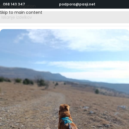
068 143 347
podpora@pasji.net
Skip to navigation
Skip to main content