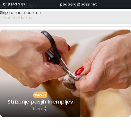
068 143 347
podpora@pasji.net
Skip to navigation
Skip to main content
NASVETI
Striženje pasjih krempljev
Nina