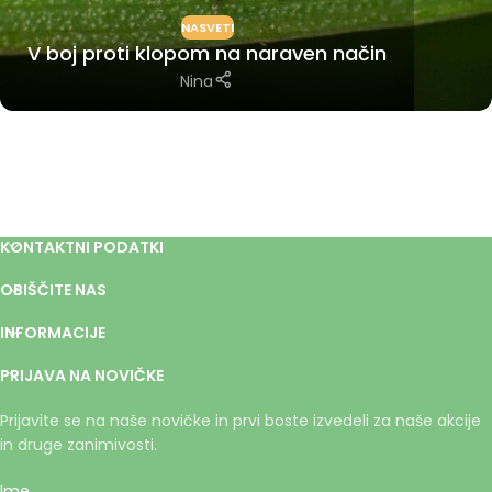
NASVETI
V boj proti klopom na naraven način
Nina
KONTAKTNI PODATKI
OBIŠČITE NAS
INFORMACIJE
PRIJAVA NA NOVIČKE
Prijavite se na naše novičke in prvi boste izvedeli za naše akcije
in druge zanimivosti.
Ime