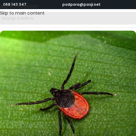
068 143 347
podpora@pasji.net
Skip to navigation
Skip to main content