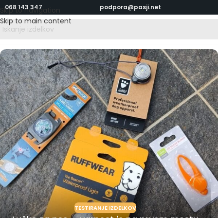
068 143 347
podpora@pasji.net
Skip to navigation
Skip to main content
TESTIRANJE IZDELKOV