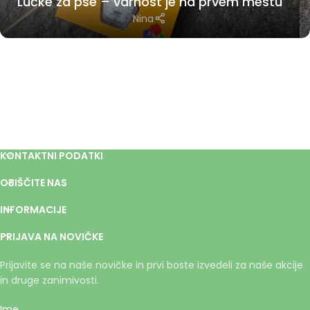
Lučke za pse – varnost je na prvem mestu
Nina
KONTAKTNI PODATKI
OBIŠČITE NAS
INFORMACIJE
PRIJAVA NA NOVIČKE
Prijavite se na naše novičke in prvi boste izvedeli za naše akcije
in druge zanimivosti.
Ime