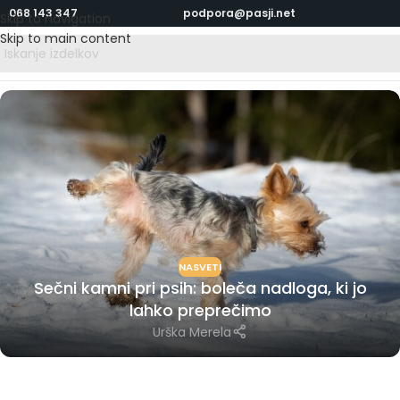
068 143 347
podpora@pasji.net
Skip to navigation
Skip to main content
NASVETI
Sečni kamni pri psih: boleča nadloga, ki jo
lahko preprečimo
Urška Merela