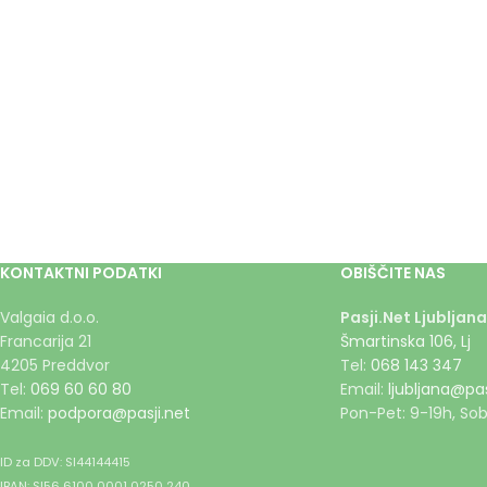
KONTAKTNI PODATKI
OBIŠČITE NAS
Valgaia d.o.o.
Pasji.Net Ljubljana
Francarija 21
Šmartinska 106, Lj
4205 Preddvor
Tel:
068 143 347
Tel:
069 60 60 80
Email:
ljubljana@pas
Email:
podpora@pasji.net
Pon-Pet: 9-19h, Sob
ID za DDV: SI44144415
IBAN: SI56 6100 0001 0250 240