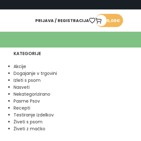
PRIJAVA / REGISTRACIJA
0,00
€
KATEGORIJE
Akcije
Dogajanje v trgovini
Izleti s psom
Nasveti
Nekategorizirano
Pasme Psov
Recepti
Testiranje izdelkov
Živeti s psom
Živeti z mačko