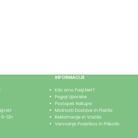
INFORMACIJE
:
Kdo smo Pasji.Net?
Pogoji Uporabe
Postopek Nakupa
ji.net
Možnosti Dostave in Plačila
:9-13h
Reklamacije in Vračila
Varovanje Podatkov in Piškotki