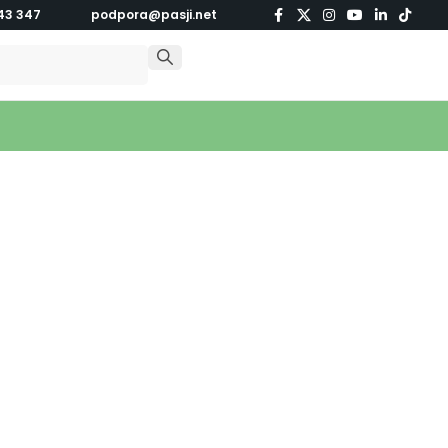
43 347
podpora@pasji.net