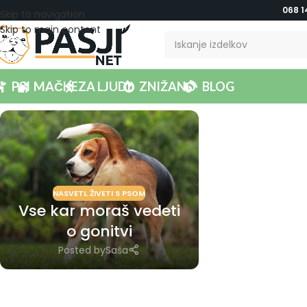
068 1
Skip to navigation
Skip to main content
PSI
MAČKE
ZA LJUDI
ZNIŽANO
BLOG
NASVETI
,
ŽIVETI S PSOM
Vse kar moraš vedeti
o gonitvi
Posted by
Saša