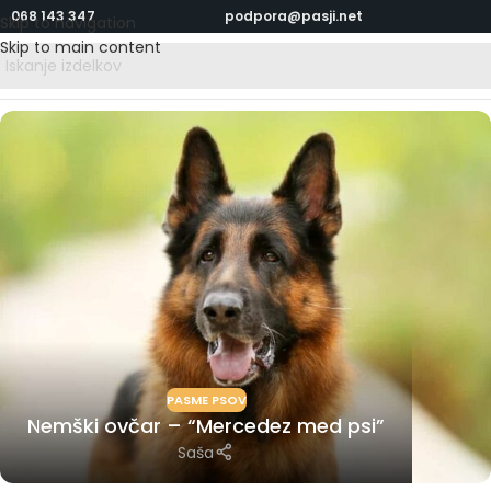
068 143 347
podpora@pasji.net
Skip to navigation
Skip to main content
PASME PSOV
Nemški ovčar – “Mercedez med psi”
Saša