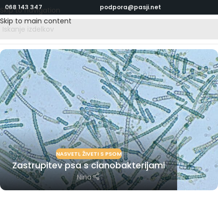
068 143 347
podpora@pasji.net
Skip to navigation
Skip to main content
NASVETI
,
ŽIVETI S PSOM
Zastrupitev psa s cianobakterijami
Nina