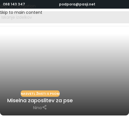
068 143 347
podpora@pasji.net
Skip to navigation
Skip to main content
NASVETI
,
ŽIVETI S PSOM
Miselna zaposlitev za pse
Nina