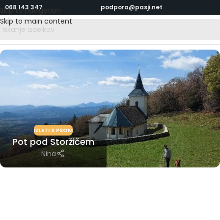
068 143 347
podpora@pasji.net
Skip to navigation
Skip to main content
IZLETI S PSOM
Pot pod Storžičem
Nina