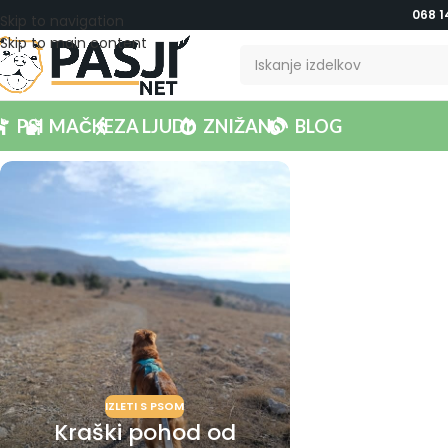
068 1
Skip to navigation
Skip to main content
PSI
MAČKE
ZA LJUDI
ZNIŽANO
BLOG
IZLETI S PSOM
Kraški pohod od