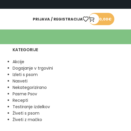
PRIJAVA / REGISTRACIJA
0,00
€
KATEGORIJE
Akcije
Dogajanje v trgovini
Izleti s psom
Nasveti
Nekategorizirano
Pasme Psov
Recepti
Testiranje izdelkov
Živeti s psom
Živeti z mačko