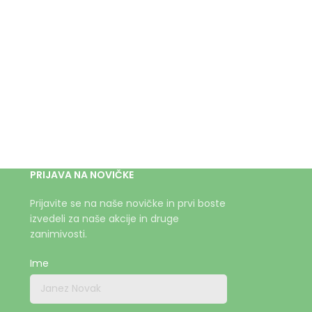
PRIJAVA NA NOVIČKE
Prijavite se na naše novičke in prvi boste
izvedeli za naše akcije in druge
zanimivosti.
Ime