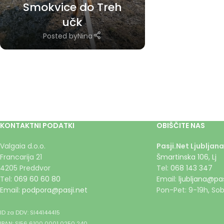
Smokvice do Treh
učk
Posted by
Nina
KONTAKTNI PODATKI
OBIŠČITE NAS
Valgaia d.o.o.
Pasji.Net Ljubljana
Francarija 21
Šmartinska 106, Lj
4205 Preddvor
Tel:
068 143 347
Tel:
069 60 60 80
Email:
ljubljana@pas
Email:
podpora@pasji.net
Pon-Pet: 9-19h, Sob
ID za DDV: SI44144415
IBAN: SI56 6100 0001 0250 240