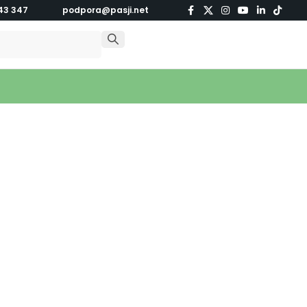
43 347
podpora@pasji.net