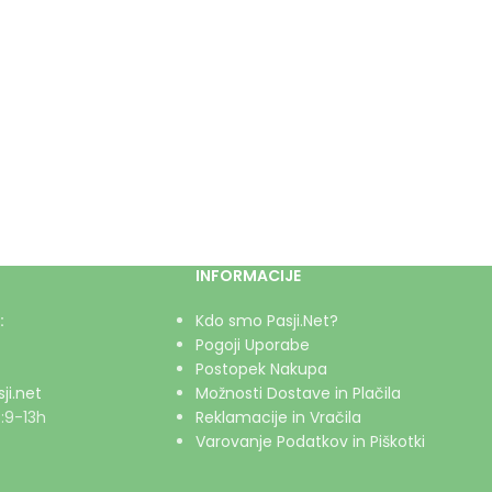
INFORMACIJE
:
Kdo smo Pasji.Net?
Pogoji Uporabe
Postopek Nakupa
ji.net
Možnosti Dostave in Plačila
:9-13h
Reklamacije in Vračila
Varovanje Podatkov in Piškotki