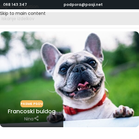
068 143 347
podpora@pasji.net
Skip to navigation
Skip to main content
PASME PSOV
Francoski buldog
Nina