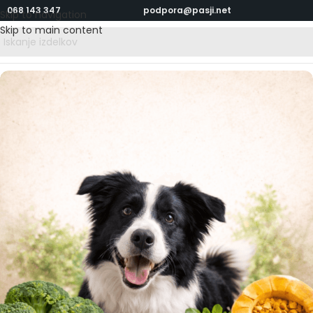
068 143 347
podpora@pasji.net
Skip to navigation
Skip to main content