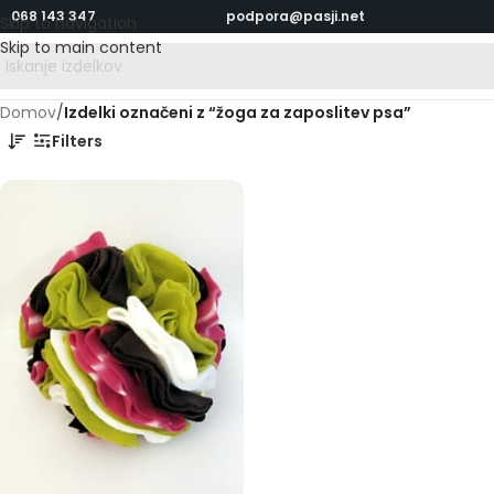
068 143 347
podpora@pasji.net
Skip to navigation
Skip to main content
Domov
/
Izdelki označeni z “žoga za zaposlitev psa”
Filters