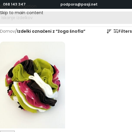
068 143 347
podpora@pasji.net
Skip to navigation
Skip to main content
Domov
/
Izdelki označeni z “žoga šnofla”
Filters