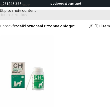
068 143 347
podpora@pasji.net
Skip to navigation
Skip to main content
Domov
/
Izdelki označeni z “zobne obloge”
Filters