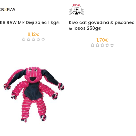
KB RAW Mix Divji zajec 1 kg❄️
Kivo cat govedina & piščanec
& losos 250g❄️
9,12
€
1,70
€