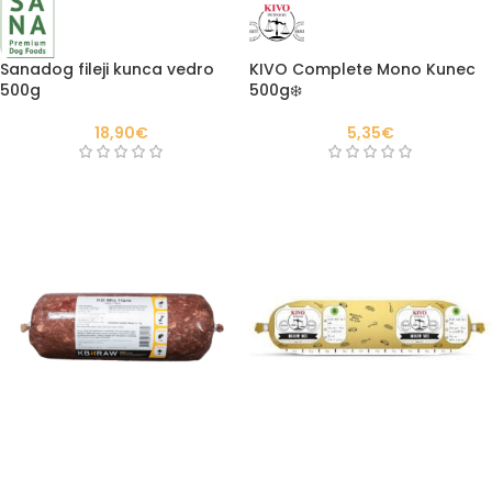
Sanadog fileji kunca vedro
KIVO Complete Mono Kunec
500g
500g❄️
18,90
€
5,35
€