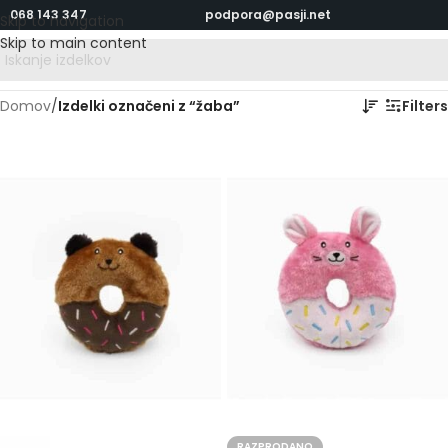
068 143 347
podpora@pasji.net
Skip to navigation
Skip to main content
Domov
/
Izdelki označeni z “žaba”
Filters
RAZPRODANO