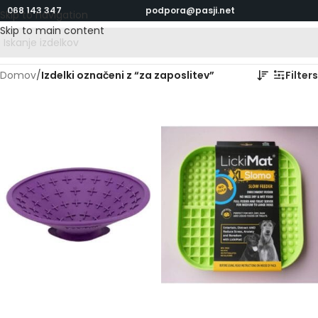
068 143 347
podpora@pasji.net
Skip to navigation
Skip to main content
Domov
/
Izdelki označeni z “za zaposlitev”
Filters