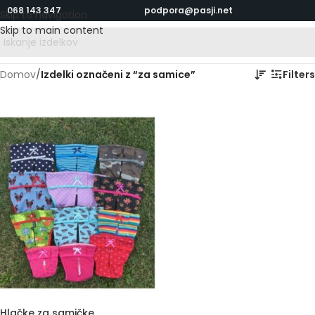
068 143 347
podpora@pasji.net
Skip to navigation
Skip to main content
Domov
/
Izdelki označeni z “za samice”
Filters
Hlačke za samičke