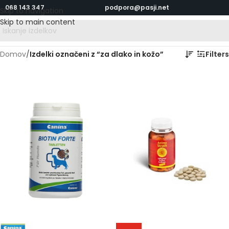
068 143 347
podpora@pasji.net
Skip to navigation
Skip to main content
Domov
/
Izdelki označeni z “za dlako in kožo”
Filters