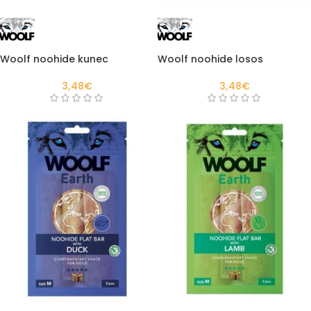
Woolf noohide kunec
Woolf noohide losos
3,48
€
3,48
€