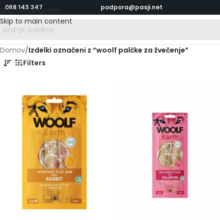
068 143 347
podpora@pasji.net
Skip to navigation
Skip to main content
Domov
/
Izdelki označeni z “woolf palčke za žvečenje”
Filters