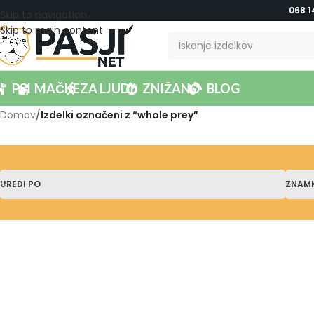
068 1
Skip to navigation
Skip to main content
PSI
MAČKE
ZA LJUDI
ZNIŽANO
BLOG
Domov
/
Izdelki označeni z “whole prey”
UREDI PO
ZNAM