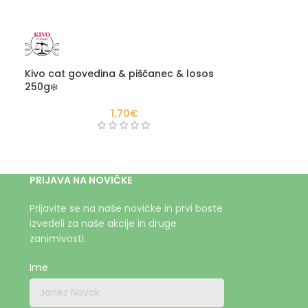
Kivo cat govedina & piščanec & losos
250g❄️
1,70
€
PRIJAVA NA NOVIČKE
Prijavite se na naše novičke in prvi boste
izvedeli za naše akcije in druge
zanimivosti.
Ime