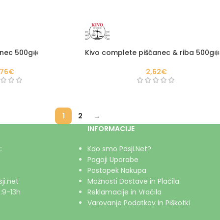
anec 500g❄️
Kivo complete piščanec & riba 500g❄️
,76
€
2,62
€
1
2
→
INFORMACIJE
:
Kdo smo Pasji.Net?
Pogoji Uporabe
Postopek Nakupa
ji.net
Možnosti Dostave in Plačila
:9-13h
Reklamacije in Vračila
Varovanje Podatkov in Piškotki