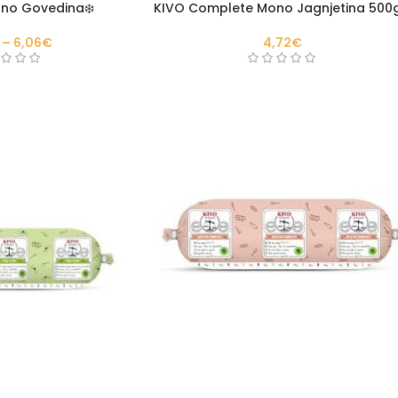
no Govedina❄️
KIVO Complete Mono Jagnjetina 500g
–
6,06
€
4,72
€