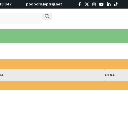
43 347
podpora@pasji.net
KA
CENA