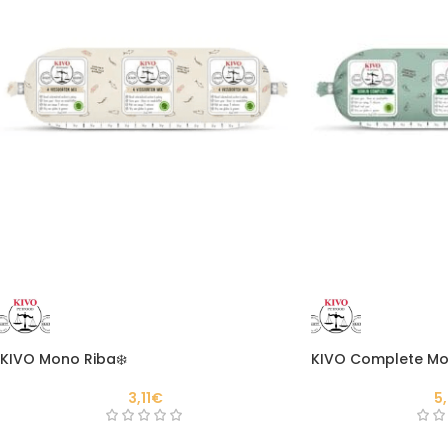
KIVO Mono Riba❄️
KIVO Complete Mo
3,11
€
5