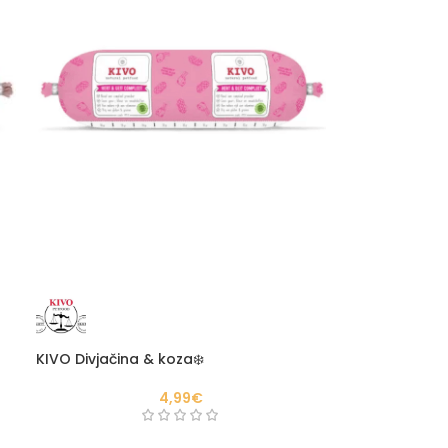
KIVO Divjačina & koza❄️
4,99
€