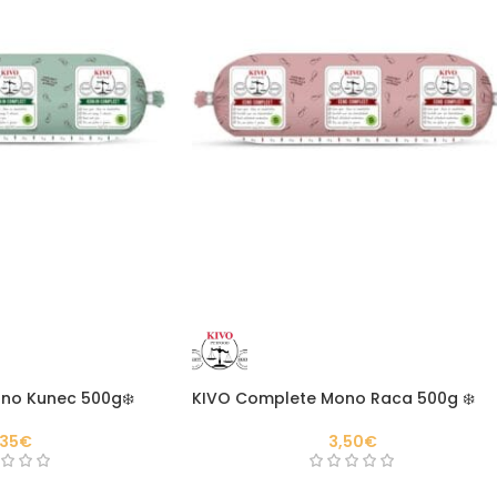
no Kunec 500g❄️
KIVO Complete Mono Raca 500g ❄️
,35
€
3,50
€