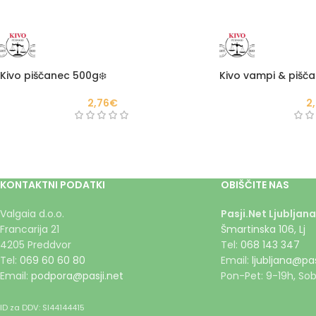
Kivo piščanec 500g❄️
Kivo vampi & pišč
2,76
€
2
KONTAKTNI PODATKI
OBIŠČITE NAS
Valgaia d.o.o.
Pasji.Net Ljubljana
Francarija 21
Šmartinska 106, Lj
4205 Preddvor
Tel:
068 143 347
Tel:
069 60 60 80
Email:
ljubljana@pas
Email:
podpora@pasji.net
Pon-Pet: 9-19h, Sob
ID za DDV: SI44144415