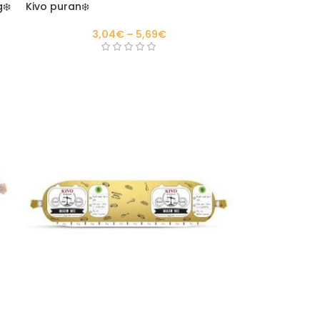
❄️
Kivo puran❄️
3,04
€
–
5,69
€