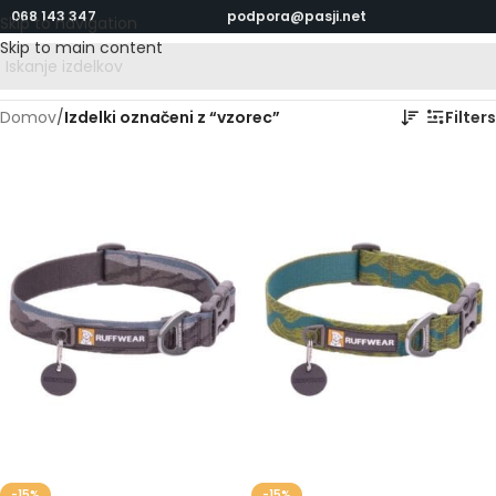
068 143 347
podpora@pasji.net
Skip to navigation
Skip to main content
Domov
/
Izdelki označeni z “vzorec”
Filters
-15%
-15%