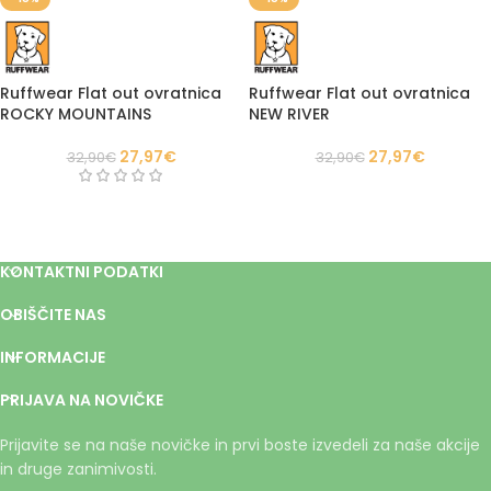
Ruffwear Flat out ovratnica
Ruffwear Flat out ovratnica
ROCKY MOUNTAINS
NEW RIVER
27,97
€
27,97
€
32,90
€
32,90
€
KONTAKTNI PODATKI
OBIŠČITE NAS
INFORMACIJE
PRIJAVA NA NOVIČKE
Prijavite se na naše novičke in prvi boste izvedeli za naše akcije
in druge zanimivosti.