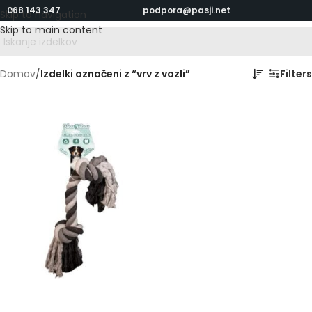
068 143 347
podpora@pasji.net
Skip to navigation
Skip to main content
Domov
/
Izdelki označeni z “vrv z vozli”
Filters