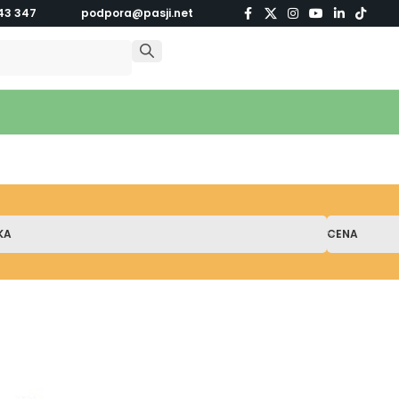
43 347
podpora@pasji.net
KA
CENA