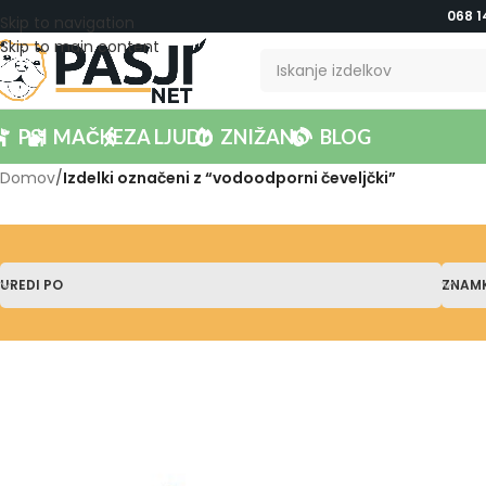
068 1
Skip to navigation
Skip to main content
PSI
MAČKE
ZA LJUDI
ZNIŽANO
BLOG
Domov
/
Izdelki označeni z “vodoodporni čeveljčki”
UREDI PO
ZNAM