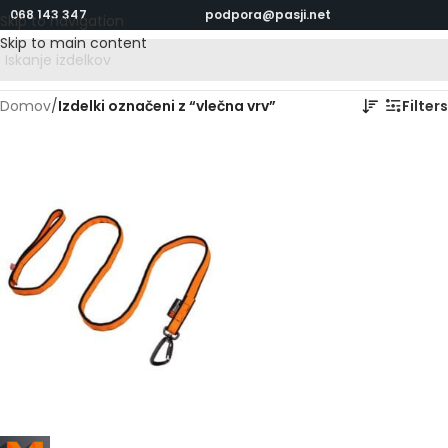
068 143 347
podpora@pasji.net
Skip to navigation
Skip to main content
Domov
/
Izdelki označeni z “vlečna vrv”
Filters