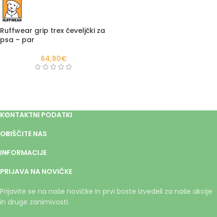
Ruffwear grip trex čeveljčki za
psa – par
64,90
€
KONTAKTNI PODATKI
OBIŠČITE NAS
INFORMACIJE
PRIJAVA NA NOVIČKE
Prijavite se na naše novičke in prvi boste izvedeli za naše akcije
in druge zanimivosti.