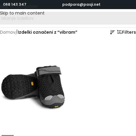
068 143 347
podpora@pasji.net
Skip to navigation
Skip to main content
Domov
/
Izdelki označeni z “vibram”
Filters