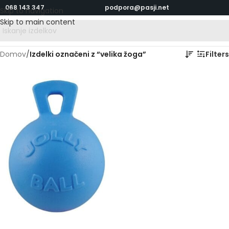
068 143 347
podpora@pasji.net
Skip to navigation
Skip to main content
Domov
/
Izdelki označeni z “velika žoga”
Filters