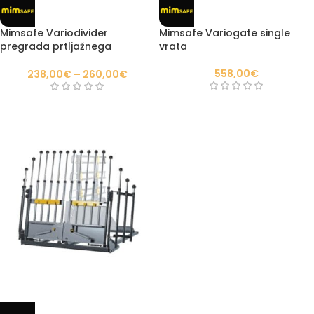
Mimsafe Variodivider
Mimsafe Variogate single
pregrada prtljažnega
vrata
prostora
558,00
€
238,00
€
–
260,00
€