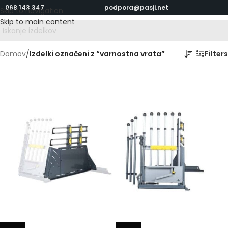
068 143 347
podpora@pasji.net
Skip to navigation
Skip to main content
Domov
/
Izdelki označeni z “varnostna vrata”
Filters