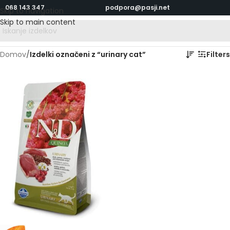
068 143 347
podpora@pasji.net
Skip to navigation
Skip to main content
Domov
/
Izdelki označeni z “urinary cat”
Filters