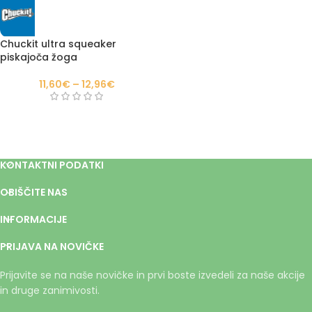
Chuckit ultra squeaker
piskajoča žoga
11,60
€
–
12,96
€
KONTAKTNI PODATKI
OBIŠČITE NAS
INFORMACIJE
PRIJAVA NA NOVIČKE
Prijavite se na naše novičke in prvi boste izvedeli za naše akcije
in druge zanimivosti.