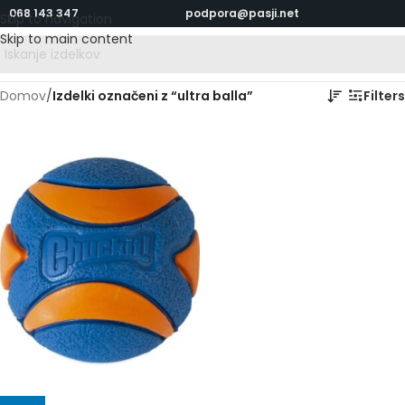
068 143 347
podpora@pasji.net
Skip to navigation
Skip to main content
Domov
/
Izdelki označeni z “ultra balla”
Filters