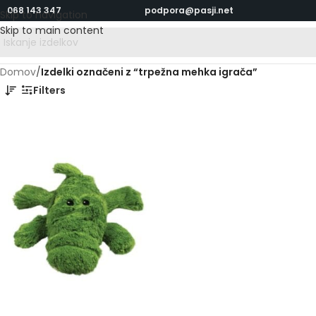
068 143 347
podpora@pasji.net
Skip to navigation
Skip to main content
Domov
/
Izdelki označeni z “trpežna mehka igrača”
Filters