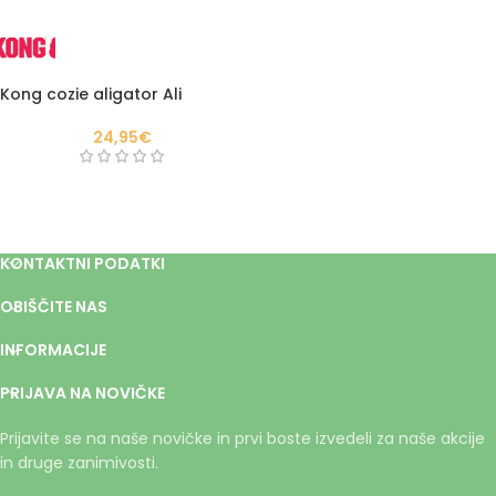
Kong cozie aligator Ali
24,95
€
KONTAKTNI PODATKI
OBIŠČITE NAS
INFORMACIJE
PRIJAVA NA NOVIČKE
Prijavite se na naše novičke in prvi boste izvedeli za naše akcije
in druge zanimivosti.