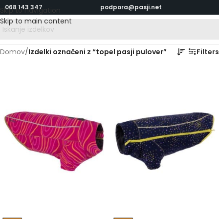
068 143 347
podpora@pasji.net
Skip to navigation
Skip to main content
Domov
/
Izdelki označeni z “topel pasji pulover”
Filters