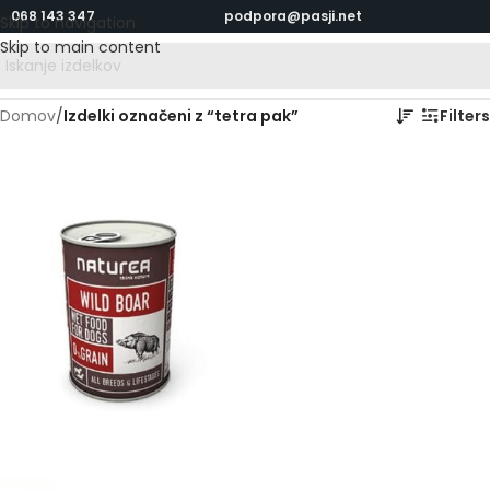
068 143 347
podpora@pasji.net
Skip to navigation
Skip to main content
Domov
/
Izdelki označeni z “tetra pak”
Filters