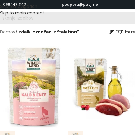
068 143 347
podpora@pasji.net
Skip to navigation
Skip to main content
Domov
/
Izdelki označeni z “teletina”
Filters