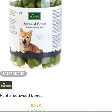
RAZPRODANO
Hunter seaweed bones
11,99
€