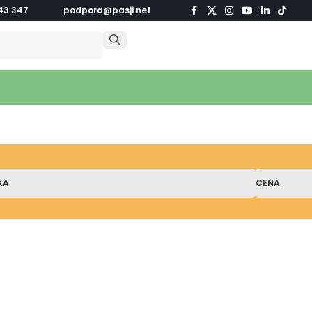
43 347
podpora@pasji.net
KA
CENA