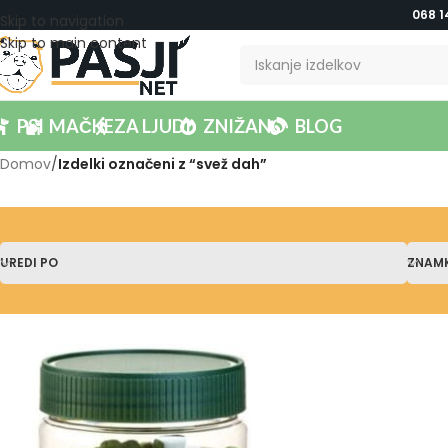
068 1
Skip to navigation
Skip to main content
PSI
MAČKE
ZA LJUDI
ZNIŽANO
BLOG
Domov
/
Izdelki označeni z “svež dah”
UREDI PO
ZNAM