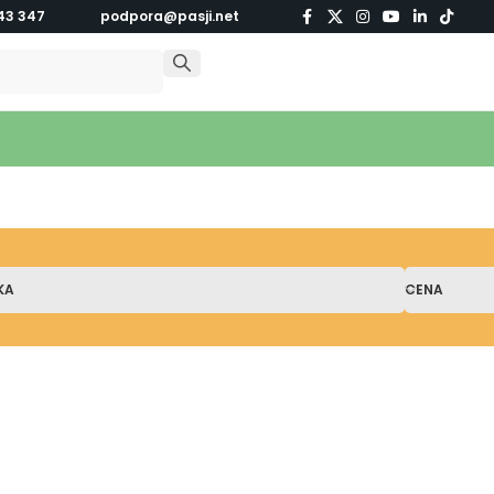
43 347
podpora@pasji.net
KA
CENA