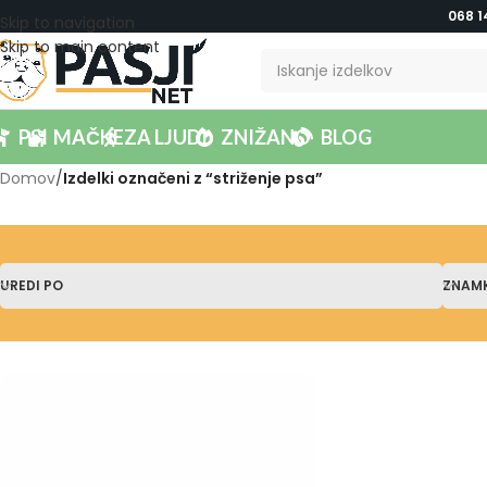
068 1
Skip to navigation
Skip to main content
PSI
MAČKE
ZA LJUDI
ZNIŽANO
BLOG
Domov
/
Izdelki označeni z “striženje psa”
UREDI PO
ZNAM