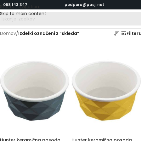
068 143 347
podpora@pasji.net
Skip to navigation
Skip to main content
Domov
/
Izdelki označeni z “skleda”
Filters
Hunter keramična posoda
Hunter keramična posoda