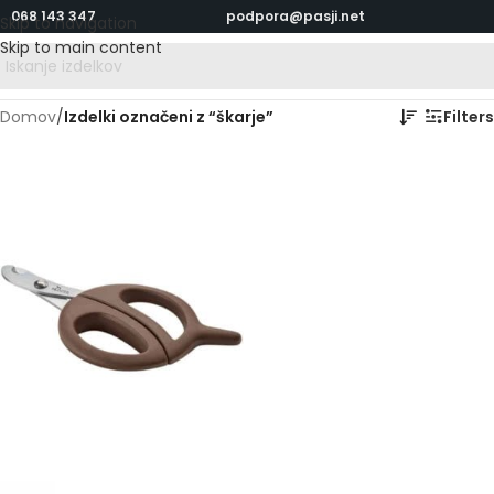
068 143 347
podpora@pasji.net
Skip to navigation
Skip to main content
Domov
/
Izdelki označeni z “škarje”
Filters