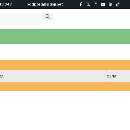
43 347
podpora@pasji.net
KA
CENA