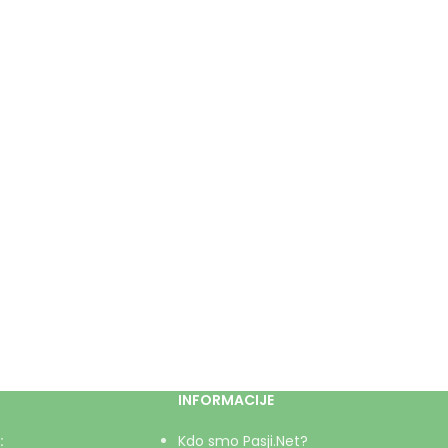
INFORMACIJE
:
Kdo smo Pasji.Net?