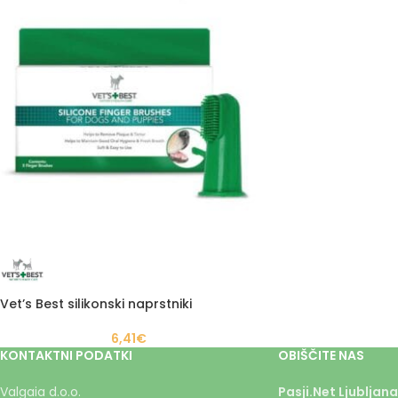
Vet’s Best silikonski naprstniki
6,41
€
KONTAKTNI PODATKI
OBIŠČITE NAS
Valgaia d.o.o.
Pasji.Net Ljubljana