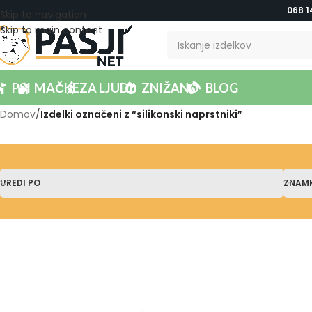
068 1
Skip to navigation
Skip to main content
PSI
MAČKE
ZA LJUDI
ZNIŽANO
BLOG
Domov
/
Izdelki označeni z “silikonski naprstniki”
UREDI PO
ZNAM