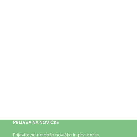
PRIJAVA NA NOVIČKE
Prijavite se na naše novičke in prvi boste