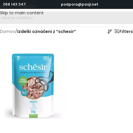
068 143 347
podpora@pasji.net
Skip to navigation
Skip to main content
Domov
/
Izdelki označeni z “schesir”
Filters