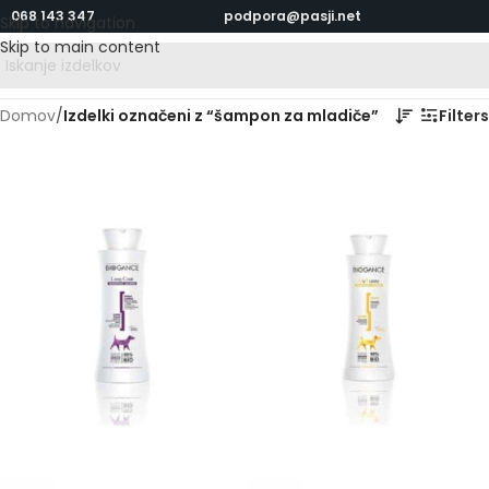
068 143 347
podpora@pasji.net
Skip to navigation
Skip to main content
Domov
/
Izdelki označeni z “šampon za mladiče”
Filters