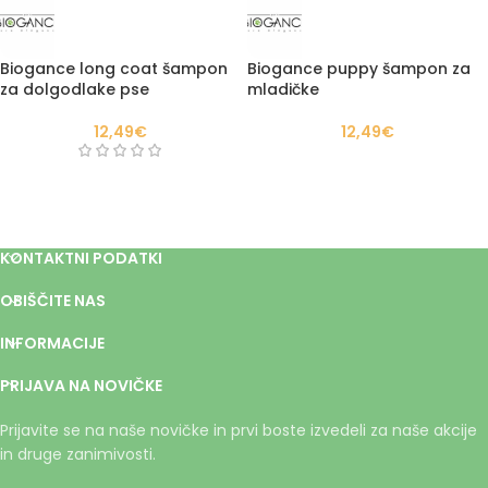
Biogance long coat šampon
Biogance puppy šampon za
za dolgodlake pse
mladičke
12,49
€
12,49
€
KONTAKTNI PODATKI
OBIŠČITE NAS
INFORMACIJE
PRIJAVA NA NOVIČKE
Prijavite se na naše novičke in prvi boste izvedeli za naše akcije
in druge zanimivosti.