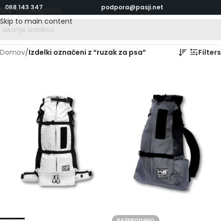
068 143 347
podpora@pasji.net
Skip to navigation
Skip to main content
Domov
/
Izdelki označeni z “ruzak za psa”
Filters
RAZPRODANO